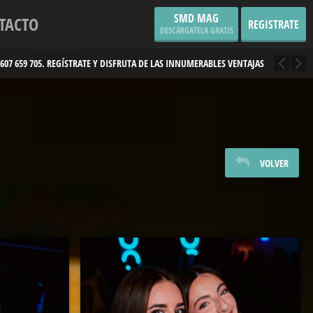
SMD MAG
TACTO
REGISTRATE
DESCÁRGATELA GRATIS
¡VER TODOS NUESTROS EVENTOS
AQUÍ!
VOLVER